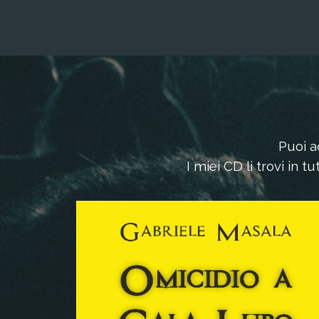
Puoi ac
I miei CD li trovi in tu