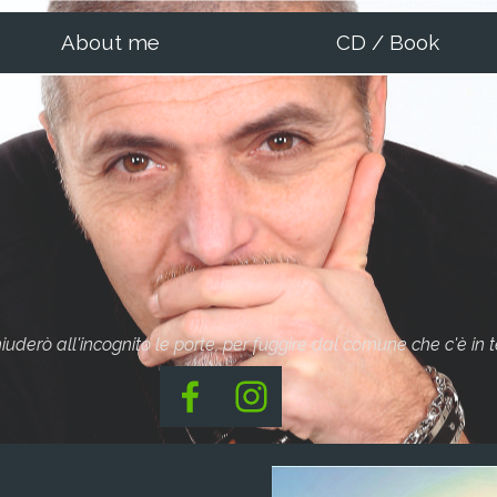
About me
CD / Book
iuderò all'incognito le porte,
per fuggire dal comune che c'è in te.