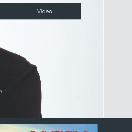
Video
.."