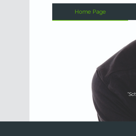
Home Page
"Sch