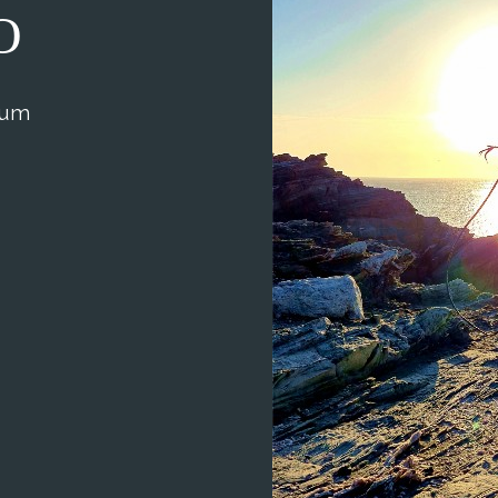
O
bum