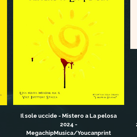
Il sole uccide - Mistero a La pelosa
2024 -
MegachipMusica/Youcanprint